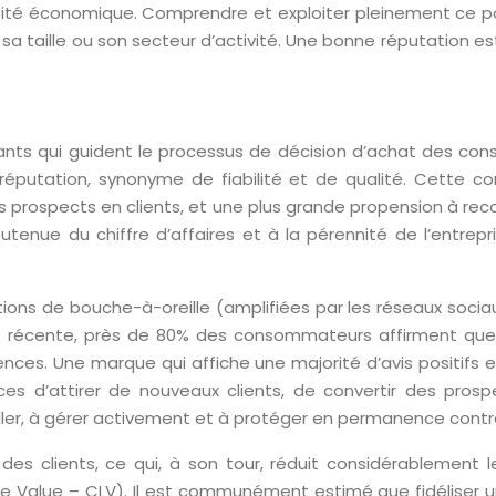
ntité économique. Comprendre et exploiter pleinement ce po
sa taille ou son secteur d’activité. Une bonne réputation es
nants qui guident le processus de décision d’achat des con
 réputation, synonyme de fiabilité et de qualité. Cette 
 des prospects en clients, et une plus grande propension à 
utenue du chiffre d’affaires et à la pérennité de l’entre
ons de bouche-à-oreille (amplifiées par les réseaux socia
e récente, près de 80% des consommateurs affirment que le
ériences. Une marque qui affiche une majorité d’avis positif
 d’attirer de nouveaux clients, de convertir des prospec
iller, à gérer activement et à protéger en permanence contr
es clients, ce qui, à son tour, réduit considérablement 
ime Value – CLV). Il est communément estimé que fidéliser un