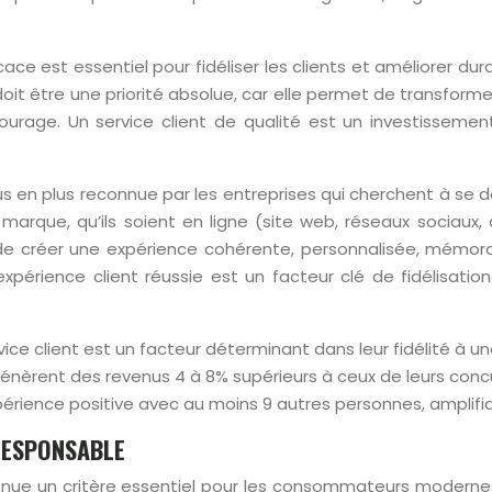
icace est essentiel pour fidéliser les clients et améliorer d
it être une priorité absolue, car elle permet de transforme
ourage. Un service client de qualité est un investissemen
 plus en plus reconnue par les entreprises qui cherchent à 
 marque, qu’ils soient en ligne (site web, réseaux sociaux,
t de créer une expérience cohérente, personnalisée, mémora
xpérience client réussie est un facteur clé de fidélisatio
e client est un facteur déterminant dans leur fidélité à u
 génèrent des revenus 4 à 8% supérieurs à ceux de leurs concu
périence positive avec au moins 9 autres personnes, amplifia
RESPONSABLE
venue un critère essentiel pour les consommateurs modernes,