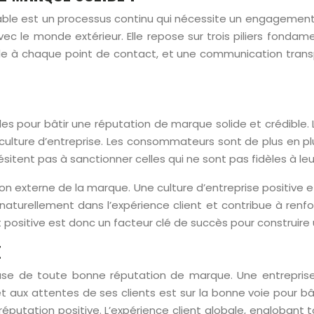
able est un processus continu qui nécessite un engagement 
vec le monde extérieur. Elle repose sur trois piliers fondame
elle à chaque point de contact, et une communication tran
les pour bâtir une réputation de marque solide et crédible. L
a culture d’entreprise. Les consommateurs sont de plus en p
itent pas à sanctionner celles qui ne sont pas fidèles à leu
on externe de la marque. Une culture d’entreprise positive et 
aturellement dans l’expérience client et contribue à renfor
 positive est donc un facteur clé de succès pour construire
E
base de toute bonne réputation de marque. Une entreprise 
aux attentes de ses clients est sur la bonne voie pour bât
 réputation positive. L’expérience client globale, englobant