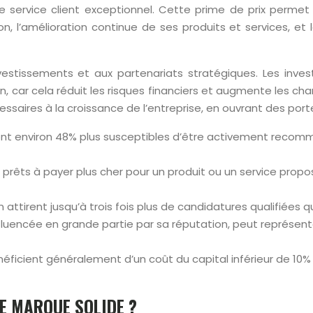
de service client exceptionnel. Cette prime de prix permet
ion, l’amélioration continue de ses produits et services, 
estissements et aux partenariats stratégiques. Les investi
on, car cela réduit les risques financiers et augmente les c
essaires à la croissance de l’entreprise, en ouvrant des po
sont environ 48% plus susceptibles d’être activement reco
prêts à payer plus cher pour un produit ou un service prop
 attirent jusqu’à trois fois plus de candidatures qualifiées 
fluencée en grande partie par sa réputation, peut représente
énéficient généralement d’un coût du capital inférieur de 10
E MARQUE SOLIDE ?