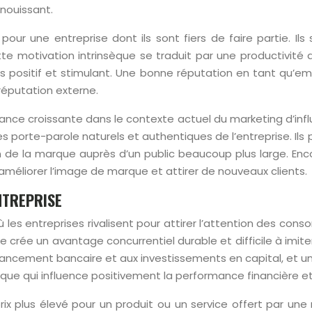
anouissant.
ur une entreprise dont ils sont fiers de faire partie. Ils
te motivation intrinsèque se traduit par une productivité a
us positif et stimulant. Une bonne réputation en tant qu’e
 réputation externe.
ce croissante dans le contexte actuel du marketing d’influ
des porte-parole naturels et authentiques de l’entreprise. 
ion de la marque auprès d’un public beaucoup plus large. En
améliorer l’image de marque et attirer de nouveaux clients.
NTREPRISE
ù les entreprises rivalisent pour attirer l’attention des co
le crée un avantage concurrentiel durable et difficile à imi
ancement bancaire et aux investissements en capital, et une
ique qui influence positivement la performance financière et 
 plus élevé pour un produit ou un service offert par une 