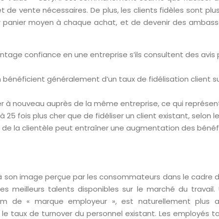
t de vente nécessaires. De plus, les clients fidèles sont pl
r panier moyen à chaque achat, et de devenir des ambass
ge confiance en une entreprise s’ils consultent des avis p
n bénéficient généralement d’un taux de fidélisation client s
ter à nouveau auprès de la même entreprise, ce qui représent
25 fois plus cher que de fidéliser un client existant, selon l
de la clientèle peut entraîner une augmentation des bénéfic
à son image perçue par les consommateurs dans le cadre d
 les meilleurs talents disponibles sur le marché du travail
 de « marque employeur », est naturellement plus attra
le taux de turnover du personnel existant. Les employés ta