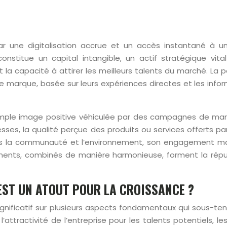
ar une digitalisation accrue et un accès instantané à un
nstitue un capital intangible, un actif stratégique vit
t la capacité à attirer les meilleurs talents du marché. La
re marque, basée sur leurs expériences directes et les infor
imple image positive véhiculée par des campagnes de mar
es, la qualité perçue des produits ou services offerts par r
rs la communauté et l’environnement, son engagement manif
léments, combinés de manière harmonieuse, forment la rép
EST UN ATOUT POUR LA CROISSANCE ?
nificatif sur plusieurs aspects fondamentaux qui sous-tend
 l’attractivité de l’entreprise pour les talents potentiels,