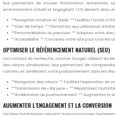
leur permettez de trouver l’information recherchée s
environnement inclusif et engageant. L’UX devient alors un 
**Navigation intuitive et fluide :** Facilitez l’accès à l
**Gain de temps :** Permettez aux utilisateurs d’évit
**Personnalisation du parcours :** Adaptez votre site a
**Accessibilité :** Concevez votre site pour tous les u
OPTIMISER LE RÉFÉRENCEMENT NATUREL (SEO)
Les moteurs de recherche, comme Google, utilisent les lien
des robots d’indexation, leur permettant de comprendre la
contenu et améliorent votre positionnement dans les résu
**Navigation des robots :** Facilitez l’exploration de 
**Transmission de « link juice » :** Répartissez l’autor
**Amélioration du positionnement :** Augmentez la visi
AUGMENTER L’ENGAGEMENT ET LA CONVERSION
Les liens hypertextes peuvent aussi encourager l’engagemen