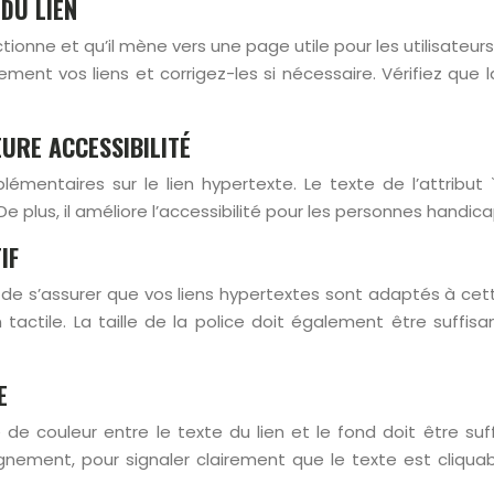
 DU LIEN
ionne et qu’il mène vers une page utile pour les utilisateurs.
rement vos liens et corrigez-les si nécessaire. Vérifiez que l
EURE ACCESSIBILITÉ
émentaires sur le lien hypertexte. Le texte de l’attribut `t
plus, il améliore l’accessibilité pour les personnes handicapé
IF
if de s’assurer que vos liens hypertextes sont adaptés à ce
tactile. La taille de la police doit également être suffisa
E
e de couleur entre le texte du lien et le fond doit être suf
ulignement, pour signaler clairement que le texte est cli