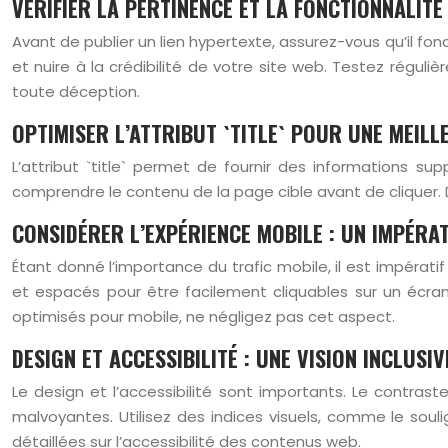
VÉRIFIER LA PERTINENCE ET LA FONCTIONNALITÉ
Avant de publier un lien hypertexte, assurez-vous qu’il fonct
et nuire à la crédibilité de votre site web. Testez réguliè
toute déception.
OPTIMISER L’ATTRIBUT `TITLE` POUR UNE MEILL
L’attribut `title` permet de fournir des informations suppl
comprendre le contenu de la page cible avant de cliquer. De 
CONSIDÉRER L’EXPÉRIENCE MOBILE : UN IMPÉRAT
Étant donné l’importance du trafic mobile, il est impérat
et espacés pour être facilement cliquables sur un écran 
optimisés pour mobile, ne négligez pas cet aspect.
DESIGN ET ACCESSIBILITÉ : UNE VISION INCLUSIV
Le design et l’accessibilité sont importants. Le contrast
malvoyantes. Utilisez des indices visuels, comme le so
détaillées sur l’accessibilité des contenus web.