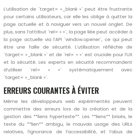
L’utilisation de `target= »_blank »` peut être frustrante
pour certains utilisateurs, car elle les oblige à quitter la
page actuelle et à naviguer vers un nouvel onglet. De
plus, sans l’attribut `rel= » »`, la page liée peut accéder à
la page actuelle via l’API `window.opener`, ce qui peut
être une faille de sécurité. L’utilisation réfléchie de
`target= »_blank »` et de `rel= » »` est cruciale pour l’UX
et la sécurité. Les experts en sécurité recommandent
d’utiliser `rel= » »` systématiquement avec
`target= »_blank »`.
ERREURS COURANTES À ÉVITER
Même les développeurs web expérimentés peuvent
commettre des erreurs lors de la création et de la
gestion des **liens hypertexte**. Les **liens** brisés, le
texte du **lien** ambigu, le mauvais usage des URLs
relatives, l’ignorance de l’accessibilité, et l’abus de