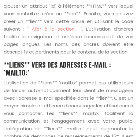
ajouter un attribut `id` à l’élément **HTML** vers lequel
vous souhaitez créer un **lien**. Ensuite, vous pouvez
créer un **lien** vers cette ancre en utilisant le code
suivant : `
Aller à la section…
`. L’utilisation d’ancres
facilite la navigation et améliore l’accessibilité de vos
pages longues. Les noms des ancres doivent être
descriptifs et pertinents pour le contenu de la section.
**LIENS** VERS DES ADRESSES E-MAIL :
`MAILTO:`
L’utilisation de **liens** `mailto:` permet aux utilisateurs
de lancer automatiquement leur client de messagerie
avec l’adresse e-mail spécifiée dans le **lien**. C’est un
moyen simple et efficace d’encourager les utilisateurs à
vous contacter. Les **liens** `mailto:` facilitent la
communication et l’engagement avec votre public.
L’intégration de **liens** `mailto:` peut augmenter le
nombre de demandes de renseignements de 15%. Il est