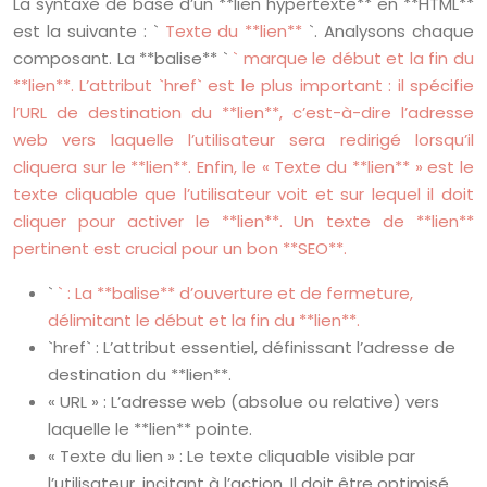
La syntaxe de base d’un **lien hypertexte** en **HTML**
est la suivante : `
Texte du **lien**
`. Analysons chaque
composant. La **balise** `
` marque le début et la fin du
**lien**. L’attribut `href` est le plus important : il spécifie
l’URL de destination du **lien**, c’est-à-dire l’adresse
web vers laquelle l’utilisateur sera redirigé lorsqu’il
cliquera sur le **lien**. Enfin, le « Texte du **lien** » est le
texte cliquable que l’utilisateur voit et sur lequel il doit
cliquer pour activer le **lien**. Un texte de **lien**
pertinent est crucial pour un bon **SEO**.
`
` : La **balise** d’ouverture et de fermeture,
délimitant le début et la fin du **lien**.
`href` : L’attribut essentiel, définissant l’adresse de
destination du **lien**.
« URL » : L’adresse web (absolue ou relative) vers
laquelle le **lien** pointe.
« Texte du lien » : Le texte cliquable visible par
l’utilisateur, incitant à l’action. Il doit être optimisé