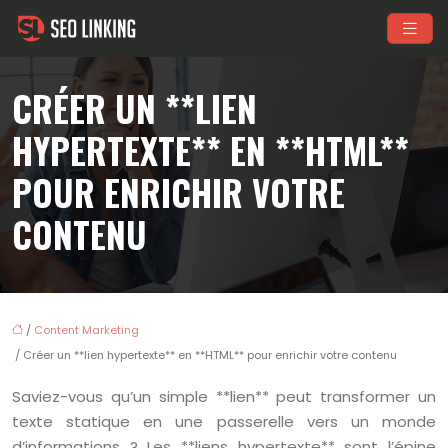
CRÉER UN **LIEN
HYPERTEXTE** EN **HTML**
POUR ENRICHIR VOTRE
CONTENU
/
Content Marketing
/ Créer un **lien hypertexte** en **HTML** pour enrichir votre contenu
Saviez-vous qu’un simple **lien** peut transformer un
texte statique en une passerelle vers un monde
d’informations ? Les **liens hypertexte** sont l’épine