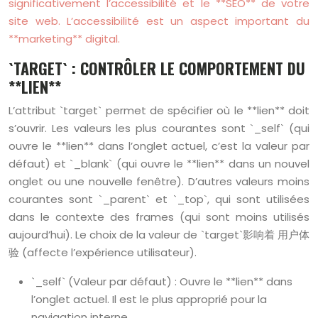
significativement l’accessibilité et le **SEO** de votre
site web. L’accessibilité est un aspect important du
**marketing** digital.
`TARGET` : CONTRÔLER LE COMPORTEMENT DU
**LIEN**
L’attribut `target` permet de spécifier où le **lien** doit
s’ouvrir. Les valeurs les plus courantes sont `_self` (qui
ouvre le **lien** dans l’onglet actuel, c’est la valeur par
défaut) et `_blank` (qui ouvre le **lien** dans un nouvel
onglet ou une nouvelle fenêtre). D’autres valeurs moins
courantes sont `_parent` et `_top`, qui sont utilisées
dans le contexte des frames (qui sont moins utilisés
aujourd’hui). Le choix de la valeur de `target`影响着 用户体
验 (affecte l’expérience utilisateur).
`_self` (Valeur par défaut) : Ouvre le **lien** dans
l’onglet actuel. Il est le plus approprié pour la
navigation interne.