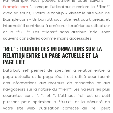
Par exemple, vous pouvez utiliser le code suivant : `
Example.com
`. Lorsque l’utilisateur survolera le **lien**
avec sa souris, il verra le tooltip « Visitez le site web de
Example.com ». Un bon attribut `title` est court, précis, et
informatif. Il contribue à améliorer l’expérience utilisateur
et le **SEO**. Les **liens** sans attribut `title` sont
souvent considérés comme moins accessibles.
`REL` : FOURNIR DES INFORMATIONS SUR LA
RELATION ENTRE LA PAGE ACTUELLE ET LA
PAGE LIÉE
L’attribut `rel` permet de spécifier la relation entre la
page actuelle et la page liée. Il est utilisé pour fournir
des informations aux moteurs de recherche et aux
navigateurs sur la nature du **lien**. Les valeurs les plus
courantes sont ``, ``, et ``. L’attribut `rel` est un outil
puissant pour optimiser le **SEO** et la sécurité de
votre site web. L’utilisation correcte de `rel` peut